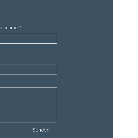
achname
Senden