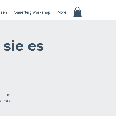
isen
Sauerteig Workshop
More
 sie es
 Frauen
ndest du