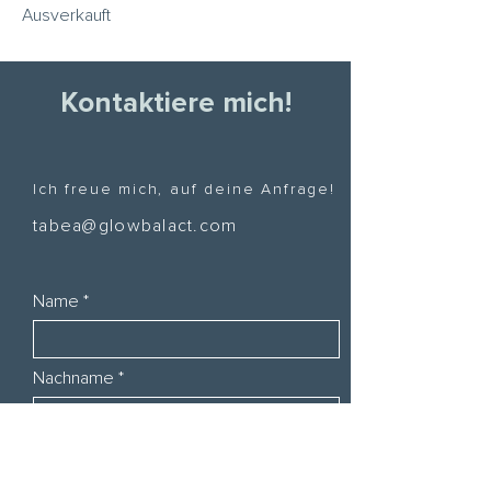
Ausverkauft
Kontaktiere mich!
Ich freue mich, auf deine Anfrage!
tabea@glowbalact.com
Name
Nachname
E-Mail